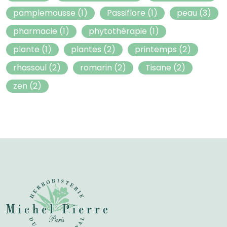
pamplemousse
(1)
Passiflore
(1)
peau
(3)
pharmacie
(1)
phytothérapie
(1)
plante
(1)
plantes
(2)
printemps
(2)
rhassoul
(2)
romarin
(2)
Tisane
(2)
zen
(2)