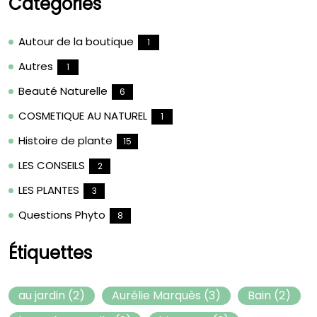
Catégories
Autour de la boutique
1
Autres
1
Beauté Naturelle
6
COSMETIQUE AU NATUREL
1
Histoire de plante
15
LES CONSEILS
2
LES PLANTES
3
Questions Phyto
8
Étiquettes
au jardin
(2)
Aurélie Marquès
(3)
Bain
(2)