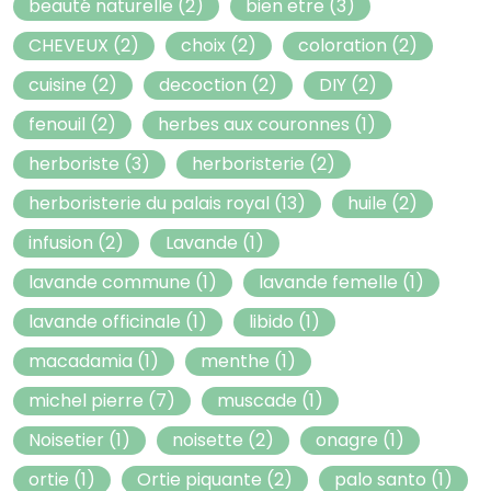
beauté naturelle
(2)
bien etre
(3)
CHEVEUX
(2)
choix
(2)
coloration
(2)
cuisine
(2)
decoction
(2)
DIY
(2)
fenouil
(2)
herbes aux couronnes
(1)
herboriste
(3)
herboristerie
(2)
herboristerie du palais royal
(13)
huile
(2)
infusion
(2)
Lavande
(1)
lavande commune
(1)
lavande femelle
(1)
lavande officinale
(1)
libido
(1)
macadamia
(1)
menthe
(1)
michel pierre
(7)
muscade
(1)
Noisetier
(1)
noisette
(2)
onagre
(1)
ortie
(1)
Ortie piquante
(2)
palo santo
(1)