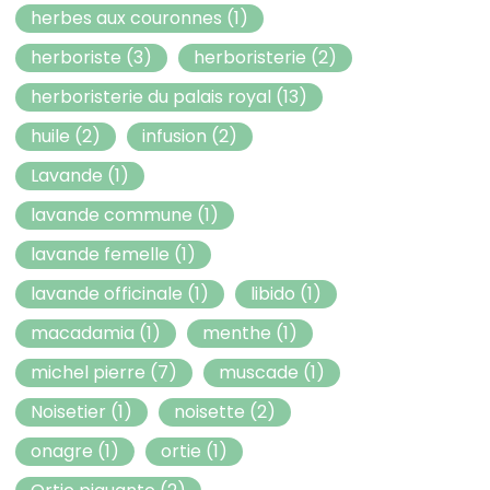
herbes aux couronnes
(1)
herboriste
(3)
herboristerie
(2)
herboristerie du palais royal
(13)
huile
(2)
infusion
(2)
Lavande
(1)
lavande commune
(1)
lavande femelle
(1)
lavande officinale
(1)
libido
(1)
macadamia
(1)
menthe
(1)
michel pierre
(7)
muscade
(1)
Noisetier
(1)
noisette
(2)
onagre
(1)
ortie
(1)