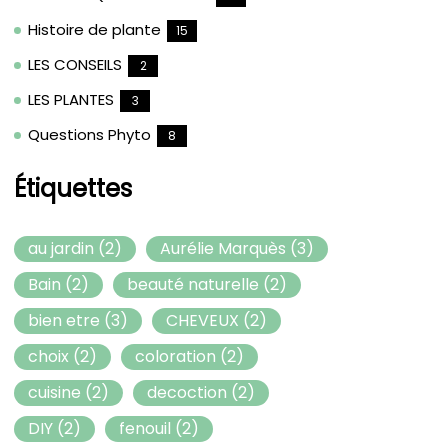
Histoire de plante
15
LES CONSEILS
2
LES PLANTES
3
Questions Phyto
8
Étiquettes
au jardin
(2)
Aurélie Marquès
(3)
Bain
(2)
beauté naturelle
(2)
bien etre
(3)
CHEVEUX
(2)
choix
(2)
coloration
(2)
cuisine
(2)
decoction
(2)
DIY
(2)
fenouil
(2)