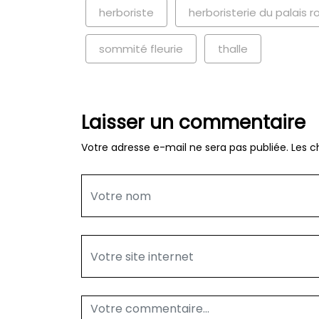
herboriste
herboristerie du palais r
sommité fleurie
thalle
Laisser un commentaire
Votre adresse e-mail ne sera pas publiée.
Les c