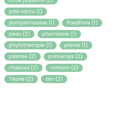
Ortie piquante
(2)
palo santo
(1)
pamplemousse
(1)
Passiflore
(1)
peau
(3)
pharmacie
(1)
phytothérapie
(1)
plante
(1)
plantes
(2)
printemps
(2)
rhassoul
(2)
romarin
(2)
Tisane
(2)
zen
(2)