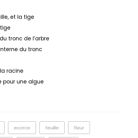
lle, et la tige
 tige
 du tronc de l’arbre
 interne du tronc
la racine
lle pour une algue
ecorce
feuille
fleur