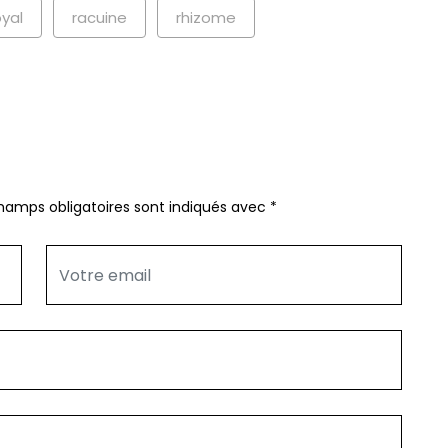
oyal
racuine
rhizome
hamps obligatoires sont indiqués avec
*