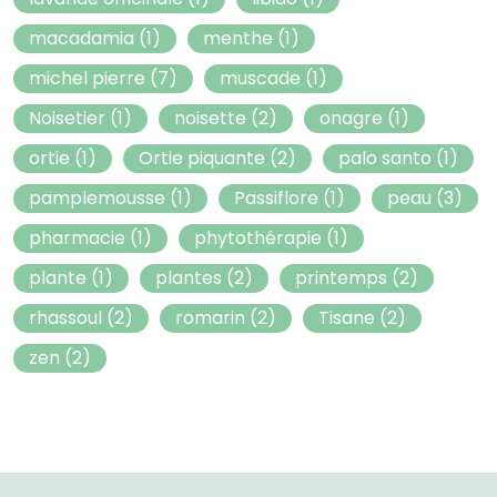
macadamia
(1)
menthe
(1)
michel pierre
(7)
muscade
(1)
Noisetier
(1)
noisette
(2)
onagre
(1)
ortie
(1)
Ortie piquante
(2)
palo santo
(1)
pamplemousse
(1)
Passiflore
(1)
peau
(3)
pharmacie
(1)
phytothérapie
(1)
plante
(1)
plantes
(2)
printemps
(2)
rhassoul
(2)
romarin
(2)
Tisane
(2)
zen
(2)