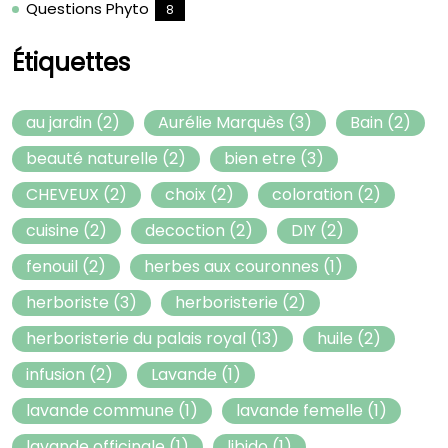
Questions Phyto
8
Étiquettes
au jardin
(2)
Aurélie Marquès
(3)
Bain
(2)
beauté naturelle
(2)
bien etre
(3)
CHEVEUX
(2)
choix
(2)
coloration
(2)
cuisine
(2)
decoction
(2)
DIY
(2)
fenouil
(2)
herbes aux couronnes
(1)
herboriste
(3)
herboristerie
(2)
herboristerie du palais royal
(13)
huile
(2)
infusion
(2)
Lavande
(1)
lavande commune
(1)
lavande femelle
(1)
lavande officinale
(1)
libido
(1)