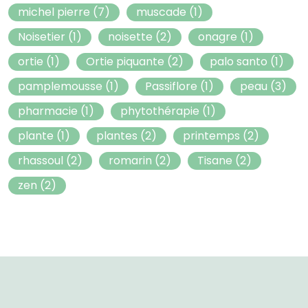
michel pierre
(7)
muscade
(1)
Noisetier
(1)
noisette
(2)
onagre
(1)
ortie
(1)
Ortie piquante
(2)
palo santo
(1)
pamplemousse
(1)
Passiflore
(1)
peau
(3)
pharmacie
(1)
phytothérapie
(1)
plante
(1)
plantes
(2)
printemps
(2)
rhassoul
(2)
romarin
(2)
Tisane
(2)
zen
(2)