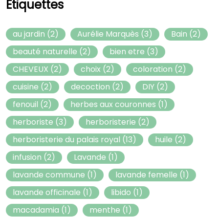
Étiquettes
au jardin
(2)
Aurélie Marquès
(3)
Bain
(2)
beauté naturelle
(2)
bien etre
(3)
CHEVEUX
(2)
choix
(2)
coloration
(2)
cuisine
(2)
decoction
(2)
DIY
(2)
fenouil
(2)
herbes aux couronnes
(1)
herboriste
(3)
herboristerie
(2)
herboristerie du palais royal
(13)
huile
(2)
infusion
(2)
Lavande
(1)
lavande commune
(1)
lavande femelle
(1)
lavande officinale
(1)
libido
(1)
macadamia
(1)
menthe
(1)