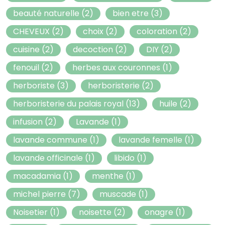
beauté naturelle
(2)
bien etre
(3)
CHEVEUX
(2)
choix
(2)
coloration
(2)
cuisine
(2)
decoction
(2)
DIY
(2)
fenouil
(2)
herbes aux couronnes
(1)
herboriste
(3)
herboristerie
(2)
herboristerie du palais royal
(13)
huile
(2)
infusion
(2)
Lavande
(1)
lavande commune
(1)
lavande femelle
(1)
lavande officinale
(1)
libido
(1)
macadamia
(1)
menthe
(1)
michel pierre
(7)
muscade
(1)
Noisetier
(1)
noisette
(2)
onagre
(1)