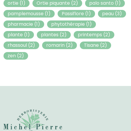
ortie
(1)
Ortie piquante
(2)
palo santo
(1)
pamplemousse
(1)
Passiflore
(1)
peau
(3)
pharmacie
(1)
phytothérapie
(1)
plante
(1)
plantes
(2)
printemps
(2)
rhassoul
(2)
romarin
(2)
Tisane
(2)
zen
(2)