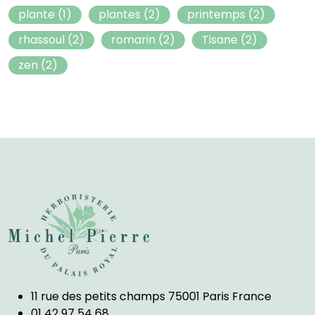
plante
(1)
plantes
(2)
printemps
(2)
rhassoul
(2)
romarin
(2)
Tisane
(2)
zen
(2)
11 rue des petits champs 75001 Paris France
01 42 97 54 68