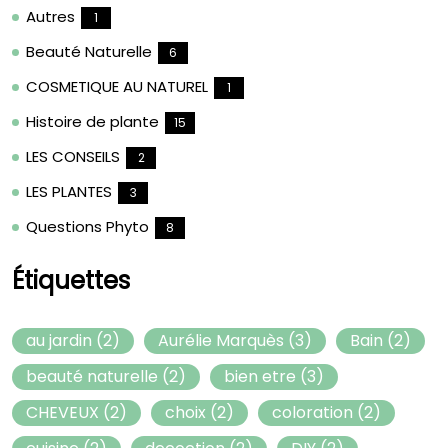
Autres
1
Beauté Naturelle
6
COSMETIQUE AU NATUREL
1
Histoire de plante
15
LES CONSEILS
2
LES PLANTES
3
Questions Phyto
8
Étiquettes
au jardin
(2)
Aurélie Marquès
(3)
Bain
(2)
beauté naturelle
(2)
bien etre
(3)
CHEVEUX
(2)
choix
(2)
coloration
(2)