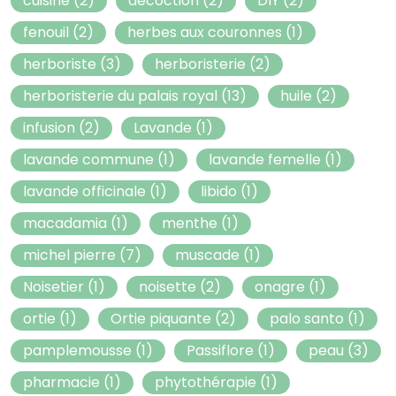
cuisine
(2)
decoction
(2)
DIY
(2)
fenouil
(2)
herbes aux couronnes
(1)
herboriste
(3)
herboristerie
(2)
herboristerie du palais royal
(13)
huile
(2)
infusion
(2)
Lavande
(1)
lavande commune
(1)
lavande femelle
(1)
lavande officinale
(1)
libido
(1)
macadamia
(1)
menthe
(1)
michel pierre
(7)
muscade
(1)
Noisetier
(1)
noisette
(2)
onagre
(1)
ortie
(1)
Ortie piquante
(2)
palo santo
(1)
pamplemousse
(1)
Passiflore
(1)
peau
(3)
pharmacie
(1)
phytothérapie
(1)