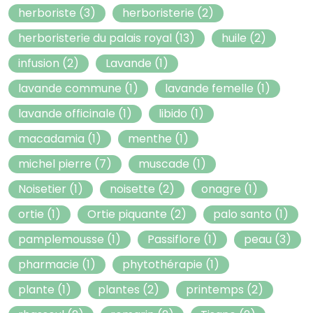
herboriste
(3)
herboristerie
(2)
herboristerie du palais royal
(13)
huile
(2)
infusion
(2)
Lavande
(1)
lavande commune
(1)
lavande femelle
(1)
lavande officinale
(1)
libido
(1)
macadamia
(1)
menthe
(1)
michel pierre
(7)
muscade
(1)
Noisetier
(1)
noisette
(2)
onagre
(1)
ortie
(1)
Ortie piquante
(2)
palo santo
(1)
pamplemousse
(1)
Passiflore
(1)
peau
(3)
pharmacie
(1)
phytothérapie
(1)
plante
(1)
plantes
(2)
printemps
(2)