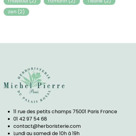
rhassoul
(2)
romarin
(2)
Tisane
(2)
zen
(2)
11 rue des petits champs 75001 Paris France
01 42 97 54 68
contact@herboristerie.com
Lundi au samedi de 10h à 19h