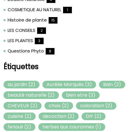
COSMETIQUE AU NATUREL
1
Histoire de plante
15
LES CONSEILS
2
LES PLANTES
3
Questions Phyto
8
Étiquettes
au jardin
(2)
Aurélie Marquès
(3)
Bain
(2)
beauté naturelle
(2)
bien etre
(3)
CHEVEUX
(2)
choix
(2)
coloration
(2)
cuisine
(2)
decoction
(2)
DIY
(2)
fenouil
(2)
herbes aux couronnes
(1)