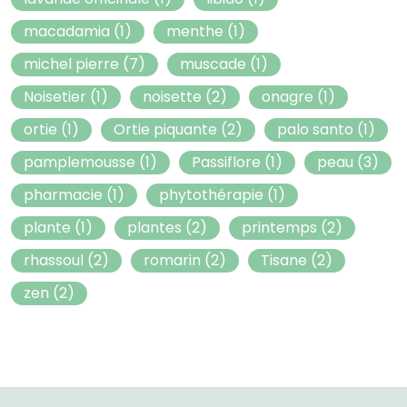
macadamia
(1)
menthe
(1)
michel pierre
(7)
muscade
(1)
Noisetier
(1)
noisette
(2)
onagre
(1)
ortie
(1)
Ortie piquante
(2)
palo santo
(1)
pamplemousse
(1)
Passiflore
(1)
peau
(3)
pharmacie
(1)
phytothérapie
(1)
plante
(1)
plantes
(2)
printemps
(2)
rhassoul
(2)
romarin
(2)
Tisane
(2)
zen
(2)