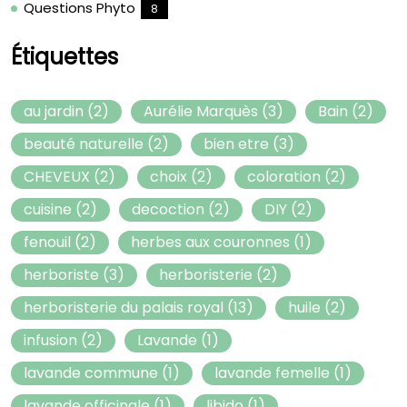
Questions Phyto
8
Étiquettes
au jardin
(2)
Aurélie Marquès
(3)
Bain
(2)
beauté naturelle
(2)
bien etre
(3)
CHEVEUX
(2)
choix
(2)
coloration
(2)
cuisine
(2)
decoction
(2)
DIY
(2)
fenouil
(2)
herbes aux couronnes
(1)
herboriste
(3)
herboristerie
(2)
herboristerie du palais royal
(13)
huile
(2)
infusion
(2)
Lavande
(1)
lavande commune
(1)
lavande femelle
(1)
lavande officinale
(1)
libido
(1)