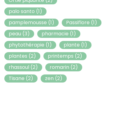
Ortie piquante
(2)
palo santo
(1)
pamplemousse
(1)
Passiflore
(1)
peau
(3)
pharmacie
(1)
phytothérapie
(1)
plante
(1)
plantes
(2)
printemps
(2)
rhassoul
(2)
romarin
(2)
Tisane
(2)
zen
(2)