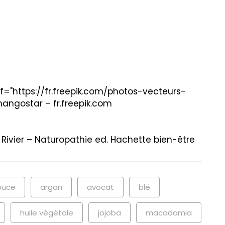
="https://fr.freepik.com/photos-vecteurs-
angostar – fr.freepik.com
Rivier – Naturopathie ed. Hachette bien-être
ouce
argan
avocat
blé
huile végétale
jojoba
macadamia