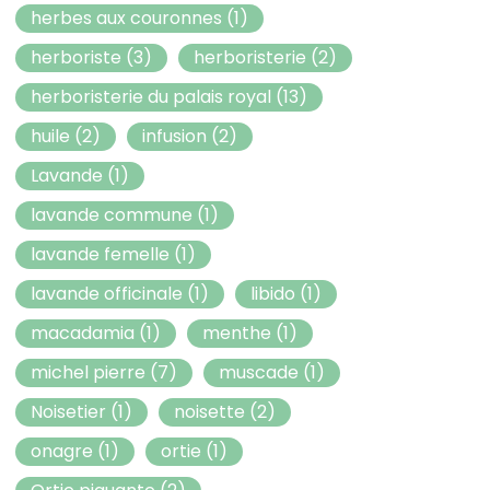
herbes aux couronnes
(1)
herboriste
(3)
herboristerie
(2)
herboristerie du palais royal
(13)
huile
(2)
infusion
(2)
Lavande
(1)
lavande commune
(1)
lavande femelle
(1)
lavande officinale
(1)
libido
(1)
macadamia
(1)
menthe
(1)
michel pierre
(7)
muscade
(1)
Noisetier
(1)
noisette
(2)
onagre
(1)
ortie
(1)