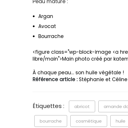
Peau mature :
Argan
Avocat
Bourrache
<figure class="wp-block-image <a href
libre/main">Main photo créé par katem
À chaque peau… son huile végétale !
Référence article :
Stéphanie et Céline 
Étiquettes :
abricot
amande d
bourrache
cosmétique
huile