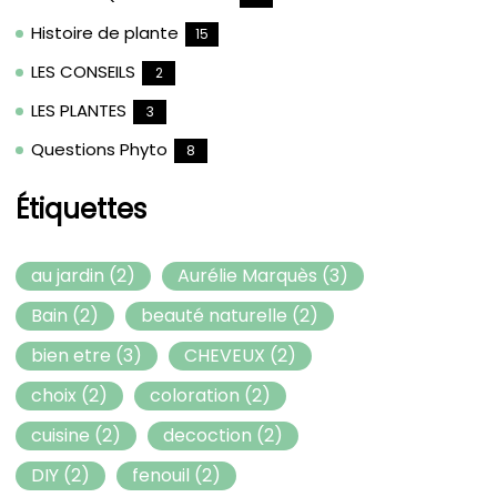
Histoire de plante
15
LES CONSEILS
2
LES PLANTES
3
Questions Phyto
8
Étiquettes
au jardin
(2)
Aurélie Marquès
(3)
Bain
(2)
beauté naturelle
(2)
bien etre
(3)
CHEVEUX
(2)
choix
(2)
coloration
(2)
cuisine
(2)
decoction
(2)
DIY
(2)
fenouil
(2)